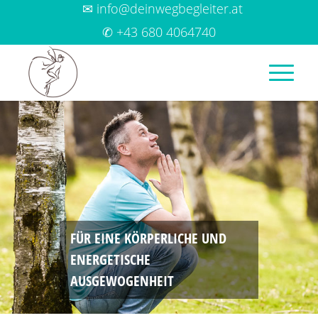
✉ info@deinwegbegleiter.at
✆ +43 680 4064740
FÜR EINE KÖRPERLICHE UND
ENERGETISCHE
AUSGEWOGENHEIT